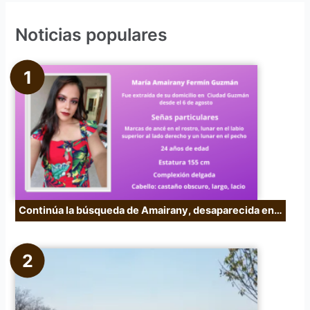
c
Noticias populares
a
r
p
o
r
:
Continúa la búsqueda de Amairany, desaparecida en…