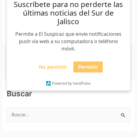
Suscríbete para no perderte las
mínimo contable de […]
últimas noticias del Sur de
Jalisco
Leer más »
Permite a El Suspicaz que envíe notificaciones
push vía web a su computadora o teléfono
móvil.
No permitir
Permitir
Powered by SendPulse
Buscar
B
u
s