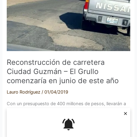
Ciudad
Guzmán
–
El
Grullo
comenzaría
en
junio
Reconstrucción de carretera
de
Ciudad Guzmán – El Grullo
este
comenzaría en junio de este año
año
Lauro Rodríguez
/
01/04/2019
Con un presupuesto de 400 millones de pesos, llevarán a
cabo la reconstrucción de la carretera estatal 513 y 428,
×
que es la que conecta a Ciudad Guzmán con el Grullo. Este
fin de semana fue publicada en el Periódico Oficial del
Estado la licitación para que las empresas con un capital