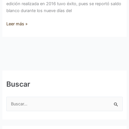
edición realizada en 2016 tuvo éxito, pues se reportó saldo
blanco durante los nueve días del
Leer más »
Buscar
B
u
s