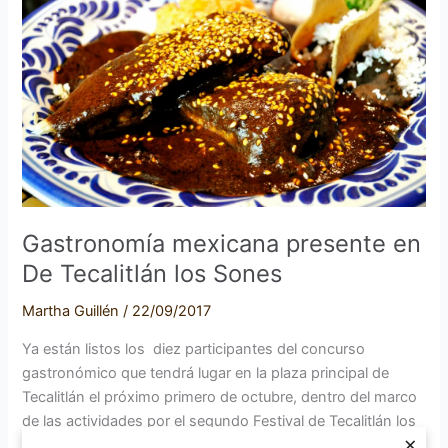
en
De
Tecalitlán
los
Sones
Gastronomía mexicana presente en
De Tecalitlán los Sones
Martha Guillén
/
22/09/2017
Ya están listos los diez participantes del concurso
gastronómico que tendrá lugar en la plaza principal de
Tecalitlán el próximo primero de octubre, dentro del marco
de las actividades por el segundo Festival de Tecalitlán los
×
Sones. Participarán cocineros de Tecalitlán, Colima y