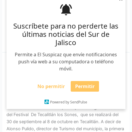
Zapotlán el Grande. “El tema será cocina mexicana
regional, tiene la finalidad […]
Suscríbete para no perderte las
últimas noticias del Sur de
Leer más »
Jalisco
Permite a El Suspicaz que envíe notificaciones
push vía web a su computadora o teléfono
Se
móvil.
acerca
Se acerca «De Tecalitlán los
«De
Tecalitlán
Sones»
No permitir
Permitir
los
El Suspicaz
/
10/08/2017
Sones»
Powered by SendPulse
Con mariachis confirmados, se espera la segunda edición
del Festival De Tecalitlán los Sones, que se realizará del
30 de septiembre al 8 de octubre en Tecalitlán. A decir de
Alonso Pulido, director de Turismo del municipio, la primera