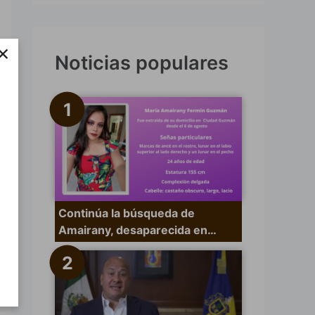
s
c
×
a
Noticias populares
r
p
o
r
:
Continúa la búsqueda de
Amairany, desaparecida en…