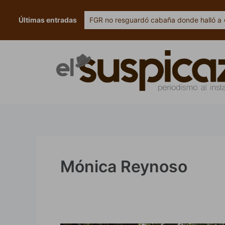
Ir
al
Últimas entradas
FGR no resguardó cabaña donde halló a 
contenido
Mónica Reynoso