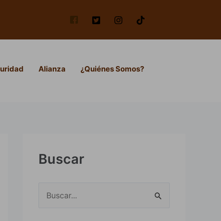
uridad
Alianza
¿Quiénes Somos?
Buscar
B
u