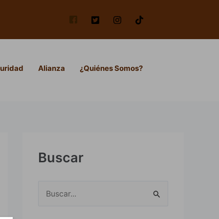
uridad
Alianza
¿Quiénes Somos?
Buscar
B
u