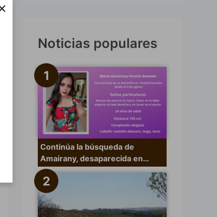
×
s
c
a
Noticias populares
r
p
o
r
:
Continúa la búsqueda de
Amairany, desaparecida en…