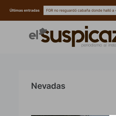
Ir
al
Últimas entradas
FGR no resguardó cabaña donde halló a 
contenido
Nevadas