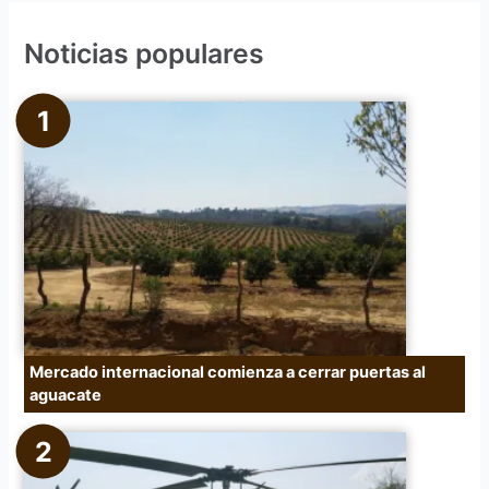
c
Noticias populares
a
r
p
o
r
:
Mercado internacional comienza a cerrar puertas al
aguacate