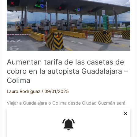
las
casetas
de
cobro
en
la
autopista
Guadalajara
Aumentan tarifa de las casetas de
–
cobro en la autopista Guadalajara –
Colima
Colima
Lauro Rodríguez
/
09/01/2025
Viajar a Guadalajara o Colima desde Ciudad Guzmán será
más costoso a partir de este viernes, ya que la Operadora
×
de la Autopista Guadalajara – Colima aumentó los costos
por el orden del 6 por ciento. Lo publicado en sus redes
sociales indica que el último aumento ocurrió en noviembre