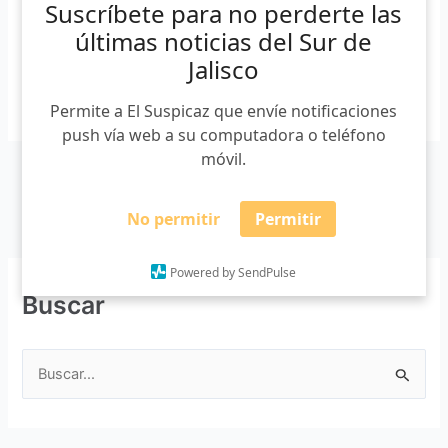
Suscríbete para no perderte las
de 2023. En ese entonces […]
últimas noticias del Sur de
Jalisco
Leer más »
Permite a El Suspicaz que envíe notificaciones
push vía web a su computadora o teléfono
móvil.
No permitir
Permitir
Powered by SendPulse
Buscar
B
u
s