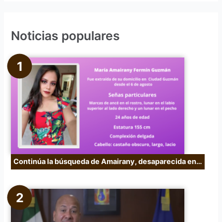
s
c
Noticias populares
a
r
p
o
r
:
Continúa la búsqueda de Amairany, desaparecida en…