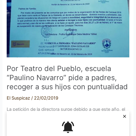
Pueblo,
escuela
“Paulino
Navarro”
pide
a
padres,
recoger
a
Por Teatro del Pueblo, escuela
sus
“Paulino Navarro” pide a padres,
hijos
recoger a sus hijos con puntualidad
con
puntualidad
El Suspicaz
/
22/02/2019
La petición de la directora surge debido a que este año, el
×
parque Alameda será sede del Teatro del Pueblo y en ese
lugar se llevarán a cabo las presentaciones de los eventos
culturales y el desarrollo del Cerveza Artesanal Fest. Por: