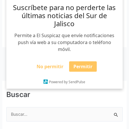
Carmen Aggi Cabrera / Letra Fría Autlán de Navarro,
Suscríbete para no perderte las
Jalisco. 22 de febrero […]
últimas noticias del Sur de
Jalisco
Leer más »
Permite a El Suspicaz que envíe notificaciones
push vía web a su computadora o teléfono
móvil.
No permitir
Permitir
Powered by SendPulse
Buscar
B
u