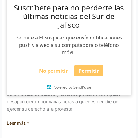
y
Suscríbete para no perderte las
el
últimas noticias del Sur de
sistema
Jalisco
perdonó
5J: las desapariciones que el
Permite a El Suspicaz que envíe notificaciones
Estado cometió… y el sistema
push vía web a su computadora o teléfono
perdonó
móvil.
El Suspicaz
/
04/06/2025
No permitir
Permitir
A cinco años de que entre 80 y 100 jóvenes fueran
víctimas de desaparición forzada es muy poco lo que se
sabe de aquel 5 de junio de 2020, fecha en que elementos
Powered by SendPulse
de la Fiscalía de Jalisco y diversas policías municipales
desaparecieron por varias horas a quienes decidieron
ejercer su derecho a la protesta
Leer más »