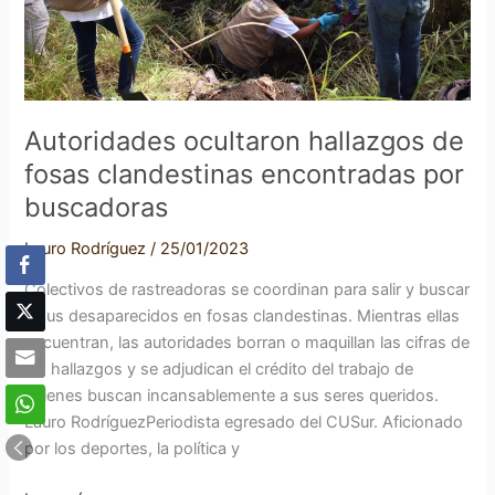
por
buscadoras
Autoridades ocultaron hallazgos de
fosas clandestinas encontradas por
buscadoras
Lauro Rodríguez
/
25/01/2023
Colectivos de rastreadoras se coordinan para salir y buscar
a sus desaparecidos en fosas clandestinas. Mientras ellas
encuentran, las autoridades borran o maquillan las cifras de
los hallazgos y se adjudican el crédito del trabajo de
quienes buscan incansablemente a sus seres queridos.
Lauro RodríguezPeriodista egresado del CUSur. Aficionado
por los deportes, la política y