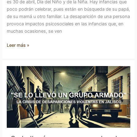
es 30 de abril, Día del Niño y de la Niña. Hay infancias que
poco podrán celebrar, pues están en búsqueda de su papá,
de su mamá u otro familiar. La desaparición de una persona
provoca impactos psicosociales en las infancias que, en
muchas ocasiones, se ven
Leer más »
«Se
lo
llevó
un
grupo
armado».
La
crisis
de
desapariciones