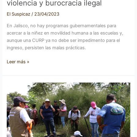
violencia y burocracia ilegal
El Suspicaz
/
23/04/2023
En Jalisco, no hay programas gubernamentales para
acercar a la niñez en movilidad humana a las escuelas y,
aunque una CURP ya no debe ser impedimento para el
ingreso, persisten las malas prácticas.
Leer más »
Autoridades
ocultaron
hallazgos
de
fosas
clandestinas
encontradas