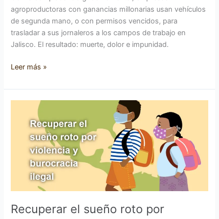
agroproductoras con ganancias millonarias usan vehículos
de segunda mano, o con permisos vencidos, para
trasladar a sus jornaleros a los campos de trabajo en
Jalisco. El resultado: muerte, dolor e impunidad.
Leer más »
Recuperar
el
sueño
roto
por
violencia
y
burocracia
ilegal
Recuperar el sueño roto por