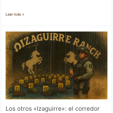
Leer más »
Los
otros
«Izaguirre»:
el
corredor
del
adiestramiento
del
narco
Los otros «Izaguirre»: el corredor