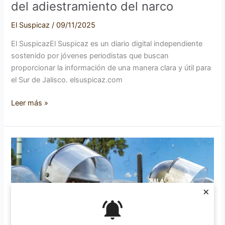
del adiestramiento del narco
El Suspicaz
/
09/11/2025
El SuspicazEl Suspicaz es un diario digital independiente
sostenido por jóvenes periodistas que buscan
proporcionar la información de una manera clara y útil para
el Sur de Jalisco. elsuspicaz.com
Leer más »
5J:
las
desapariciones
que
×
el
Estado
cometió…