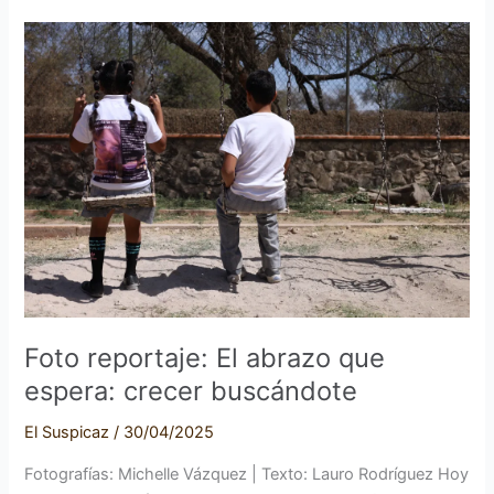
Foto
reportaje:
El
abrazo
que
espera:
crecer
buscándote
Foto reportaje: El abrazo que
espera: crecer buscándote
El Suspicaz
/
30/04/2025
Fotografías: Michelle Vázquez | Texto: Lauro Rodríguez Hoy