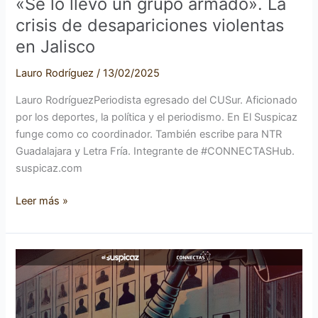
«Se lo llevó un grupo armado». La
violentas
crisis de desapariciones violentas
en
en Jalisco
Jalisco
Lauro Rodríguez
/
13/02/2025
Lauro RodríguezPeriodista egresado del CUSur. Aficionado
por los deportes, la política y el periodismo. En El Suspicaz
funge como co coordinador. También escribe para NTR
Guadalajara y Letra Fría. Integrante de #CONNECTASHub.
suspicaz.com
Leer más »
Desaparecidos:
El
engaño
estadístico