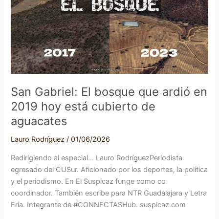
bosque
que
ardió
en
2019
hoy
está
San Gabriel: El bosque que ardió en
cubierto
2019 hoy está cubierto de
de
aguacates
aguacates
Lauro Rodríguez
/
01/06/2026
Redirigiendo al especial… Lauro RodríguezPeriodista
egresado del CUSur. Aficionado por los deportes, la política
y el periodismo. En El Suspicaz funge como co
coordinador. También escribe para NTR Guadalajara y Letra
Fría. Integrante de #CONNECTASHub. suspicaz.com