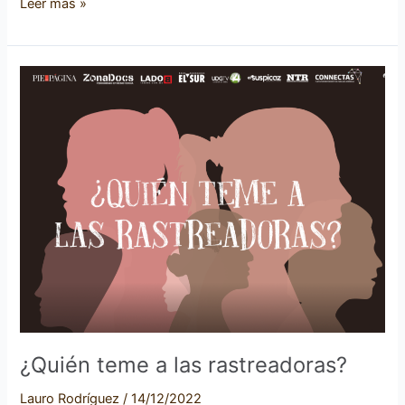
Leer más »
¿Quién
teme
a
las
rastreadoras?
¿Quién teme a las rastreadoras?
Lauro Rodríguez
/
14/12/2022