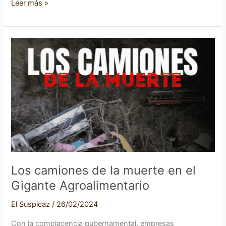
Leer más »
Los
camiones
de
la
muerte
en
el
Gigante
Agroalimentario
Los camiones de la muerte en el
Gigante Agroalimentario
El Suspicaz
/
26/02/2024
Con la complacencia gubernamental, empresas