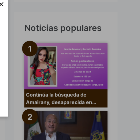
×
s
c
a
Noticias populares
r
p
o
r
:
Continúa la búsqueda de
Amairany, desaparecida en…