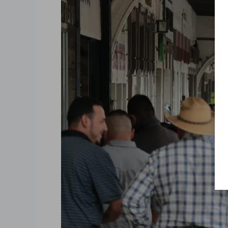
Mil
728
personas
hablan
una
lengua
indígena
en
Zapotlán,
Zapotiltic
y
Gómez
Farías