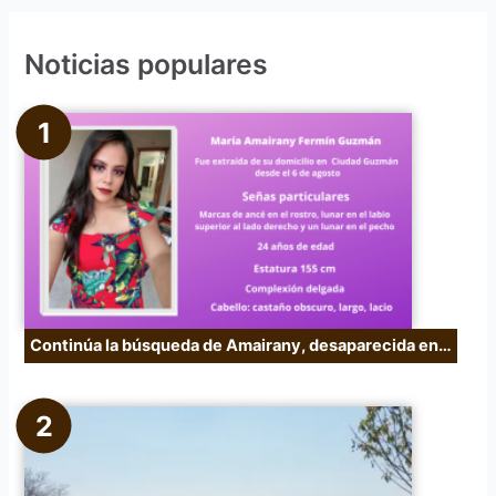
c
Noticias populares
a
r
p
o
r
:
Continúa la búsqueda de Amairany, desaparecida en…