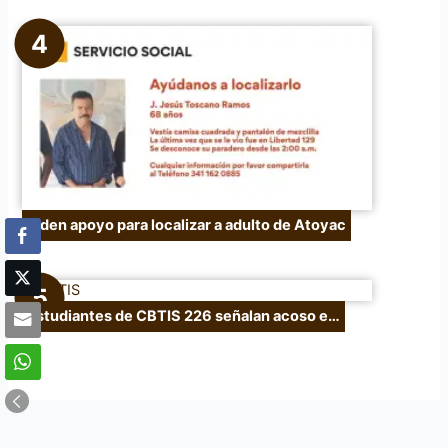
Piden apoyo para localizar a adulto de Atoyac
Estudiantes de CBTIS 226 señalan acoso e…