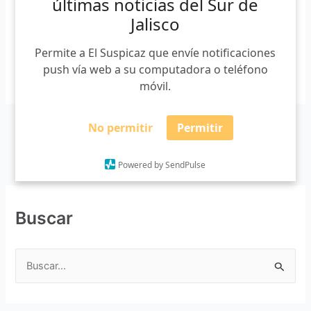
últimas noticias del Sur de
litigante titulada del Centro Universitario del Sur, tengo […]
Jalisco
Permite a El Suspicaz que envíe notificaciones
push vía web a su computadora o teléfono
Leer más »
móvil.
No permitir
Permitir
Powered by SendPulse
Buscar
B
u
s