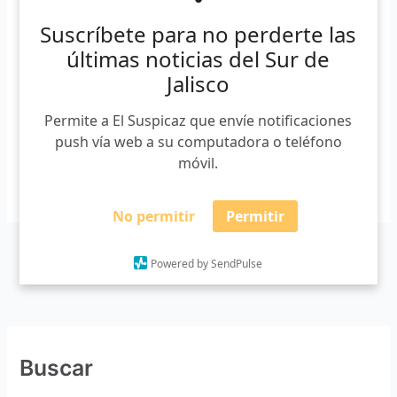
este país es repetitiva. Terrible y trágicamente reincidente.
Suscríbete para no perderte las
En el tiempo y en el espacio. En las personas y en las
últimas noticias del Sur de
regiones. Dos terremotos en el mismo país y en el mismo
Jalisco
mes. Dos sismos en el mismo día y ciudad con 32 años
[…]
Permite a El Suspicaz que envíe notificaciones
push vía web a su computadora o teléfono
móvil.
Leer más »
No permitir
Permitir
Powered by SendPulse
Buscar