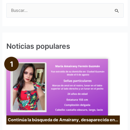
B
u
s
c
Noticias populares
a
r
p
o
r
:
Continúa la búsqueda de Amairany, desaparecida en…