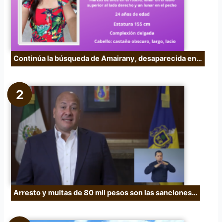
:
Continúa la búsqueda de Amairany, desaparecida en…
Arresto y multas de 80 mil pesos son las sanciones…