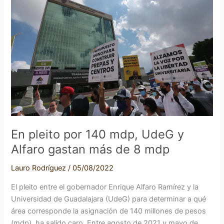
por
140
mdp,
UdeG
y
Alfaro
gastan
más
de
8
mdp
En pleito por 140 mdp, UdeG y
Alfaro gastan más de 8 mdp
Lauro Rodríguez
/
05/08/2022
El pleito entre el gobernador Enrique Alfaro Ramírez y la
Universidad de Guadalajara (UdeG) para determinar a qué
área corresponde la asignación de 140 millones de pesos
(mdp), ha salido caro. Entre agosto de 2021 y mayo de