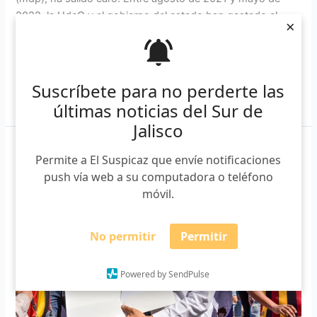
2022, la UdeG y el gobierno del estado han gastado al
×
menos ocho millones 214 mil 313.03 […]
Suscríbete para no perderte las
Leer más »
últimas noticias del Sur de
Jalisco
Continúa
Permite a El Suspicaz que envíe notificaciones
daño
push vía web a su computadora o teléfono
ambiental
móvil.
por
aguacateras,
afirma
No permitir
Permitir
rector
de
Powered by SendPulse
CUSur