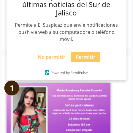
últimas noticias del Sur de
Jalisco
Buscar
Permite a El Suspicaz que envíe notificaciones
push vía web a su computadora o teléfono
B
móvil.
u
s
No permitir
Permitir
c
Noticias populares
a
Powered by SendPulse
r
p
o
r
: