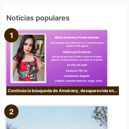
s
c
Noticias populares
a
r
p
o
r
:
Continúa la búsqueda de Amairany, desaparecida en…