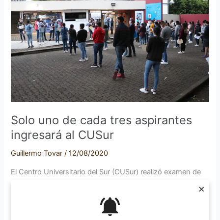
cada
tres
aspirantes
ingresará
al
CUSur
Solo uno de cada tres aspirantes
ingresará al CUSur
Guillermo Tovar
/
12/08/2020
El Centro Universitario del Sur (CUSur) realizó examen de
admisión a mil 767 aspirantes de manera presencial, los
×
cuales se dividieron en cinco carreras distintas y
distribuidos en dos días, a raíz de la actual pandemia por
Covid-19. El lunes 10 de agosto acudieron mil 198