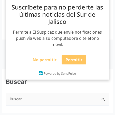
Suscríbete para no perderte las
aspirantes a las carreras de Médico cirujano y Partero, […]
últimas noticias del Sur de
Jalisco
Leer más »
Permite a El Suspicaz que envíe notificaciones
push vía web a su computadora o teléfono
móvil.
No permitir
Permitir
Powered by SendPulse
Buscar
B
u