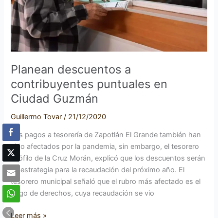
Guzmán
Planean descuentos a
contribuyentes puntuales en
Ciudad Guzmán
Guillermo Tovar
/
21/12/2020
Los pagos a tesorería de Zapotlán El Grande también han
sido afectados por la pandemia, sin embargo, el tesorero
Teófilo de la Cruz Morán, explicó que los descuentos serán
su estrategia para la recaudación del próximo año. El
tesorero municipal señaló que el rubro más afectado es el
pago de derechos, cuya recaudación se vio
Leer más »