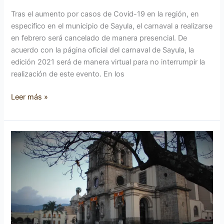
Tras el aumento por casos de Covid-19 en la región, en
especifico en el municipio de Sayula, el carnaval a realizarse
en febrero será cancelado de manera presencial. De
acuerdo con la página oficial del carnaval de Sayula, la
edición 2021 será de manera virtual para no interrumpir la
realización de este evento. En los
Leer más »
Planean
reconstrucción
de
catedral
y
sus
torres