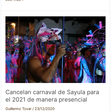
Cancelan
carnaval
de
Sayula
para
el
2021
de
manera
presencial
Cancelan carnaval de Sayula para
el 2021 de manera presencial
Guillermo Tovar
/
23/12/2020