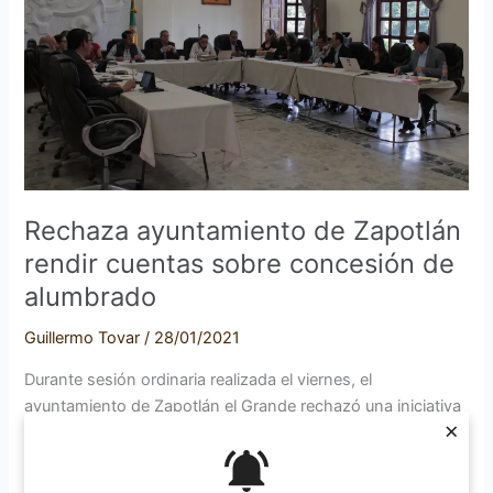
rendir
cuentas
sobre
concesión
de
alumbrado
Rechaza ayuntamiento de Zapotlán
rendir cuentas sobre concesión de
alumbrado
Guillermo Tovar
/
28/01/2021
Durante sesión ordinaria realizada el viernes, el
ayuntamiento de Zapotlán el Grande rechazó una iniciativa
×
para que el coordinador general de servicios municipales
compareciera ante el pleno. El origen era que esclareciera
asuntos relacionados a la concesión del alumbrado