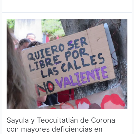
Sayula
y
Teocuitatlán
de
Corona
con
mayores
deficiencias
en
materia
de
violencia
hacia
las
Sayula y Teocuitatlán de Corona
mujeres
con mayores deficiencias en