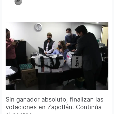
Sin
ganador
absoluto,
finalizan
las
votaciones
en
Zapotlán.
Continúa
el
conteo
Sin ganador absoluto, finalizan las
votaciones en Zapotlán. Continúa