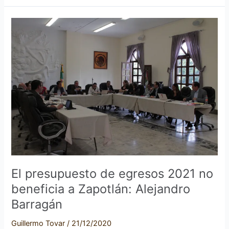
El
presupuesto
de
egresos
2021
no
beneficia
a
Zapotlán:
Alejandro
Barragán
El presupuesto de egresos 2021 no
beneficia a Zapotlán: Alejandro
Barragán
Guillermo Tovar
/
21/12/2020