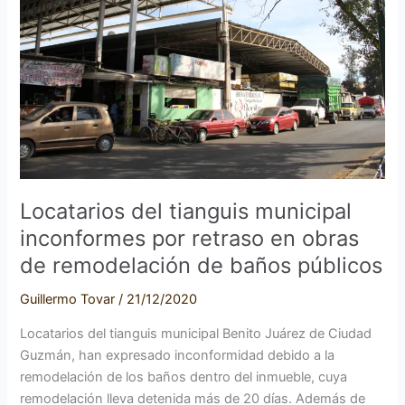
municipal
inconformes
por
retraso
en
obras
de
remodelación
de
baños
Locatarios del tianguis municipal
públicos
inconformes por retraso en obras
de remodelación de baños públicos
Guillermo Tovar
/
21/12/2020
Locatarios del tianguis municipal Benito Juárez de Ciudad
Guzmán, han expresado inconformidad debido a la
remodelación de los baños dentro del inmueble, cuya
remodelación lleva detenida más de 20 días. Además de