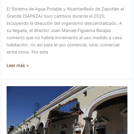
El Sistema de Agua Potable y Alcantarillado de Zapotlán el
Grande (SAPAZA) tuvo cambios durante el 2020,
incluyendo la dirección del organismo descentralizado. A
su llegada, el director Juan Manuel Figueroa Barajas
comentó que no habría incremento al uso medido a casa
habitación, no así para el uso comercial, rural, comercial
entre otros. Por esta
Leer más »
Dos
establecimientos
serán
afectados
económicamente
por
accidente