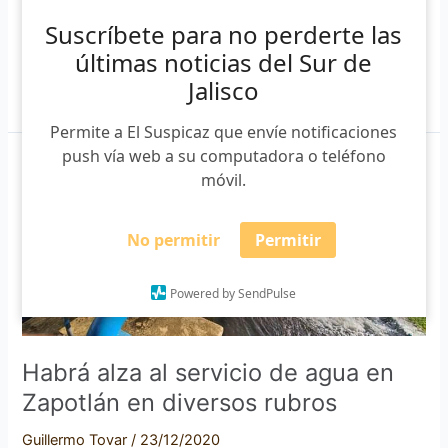
público. El regidor Alejandro Barragán Sánchez, autor de la
Suscríbete para no perderte las
iniciativa, mencionó que una de las razones
últimas noticias del Sur de
Jalisco
Leer más »
Permite a El Suspicaz que envíe notificaciones
push vía web a su computadora o teléfono
Habrá
móvil.
alza
al
No permitir
Permitir
servicio
de
agua
Powered by SendPulse
en
Zapotlán
en
Habrá alza al servicio de agua en
diversos
Zapotlán en diversos rubros
rubros
Guillermo Tovar
/
23/12/2020