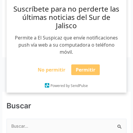
establecimiento que detecte tiene más del 25 por ciento de
Suscríbete para no perderte las
capacidad, será clausurado. Esto lo dijo al prever que con
últimas noticias del Sur de
motivo del […]
Jalisco
Permite a El Suspicaz que envíe notificaciones
Leer más »
push vía web a su computadora o teléfono
móvil.
No permitir
Permitir
Powered by SendPulse
Buscar
B