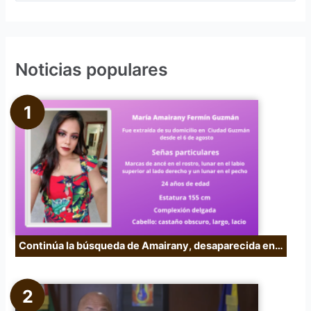
u
s
c
Noticias populares
a
r
p
o
r
:
Continúa la búsqueda de Amairany, desaparecida en…