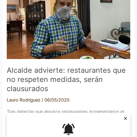
que
no
respeten
medidas,
serán
clausurados
Alcalde advierte: restaurantes que
no respeten medidas, serán
clausurados
Lauro Rodríguez
/
06/05/2020
Tras detectar que algunos restaurantes incrementaron el
×
aforo a sus establecimientos durante los últimos días, el
alcalde de Zapotlán el Grande, Jesús Guerrero, afirmó que
intensificarán los recorridos de vigilancia. Advirtió que al