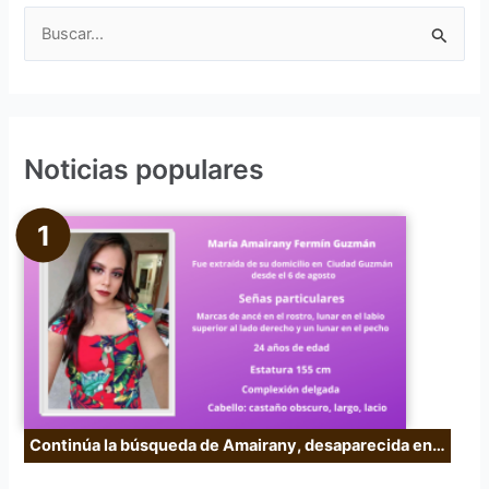
B
u
s
c
Noticias populares
a
r
p
o
r
:
Continúa la búsqueda de Amairany, desaparecida en…