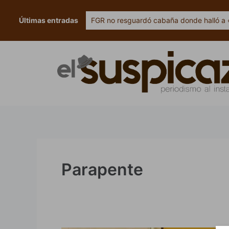
Ir
al
Últimas entradas
FGR no resguardó cabaña donde halló a 
contenido
Parapente