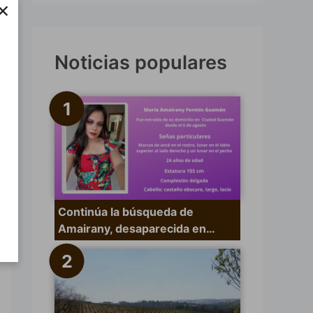
×
s
c
a
Noticias populares
r
p
o
r
:
Continúa la búsqueda de
Amairany, desaparecida en…