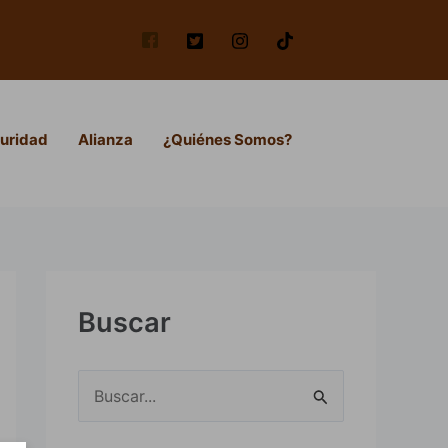
uridad
Alianza
¿Quiénes Somos?
Buscar
B
u