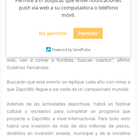
Permite a El Suspicaz que envíe notificaciones
Ucrania, Bulgaria, Canadá, Estados Unidos, Suecia,
push vía web a su computadora o teléfono
México, Venezuela, Colombia, que sumarán entre 70 y 100
móvil.
competidores en total. De Jalisco habrá al menos 8
competidores.
No permitir
Permitir
“El parapentista viaja por todo el mundo para volar, ellos
llegan a destinos como Zapotiltic y dejan mucha derrama
Powered by SendPulse
porque les gusta quedarse en los pueblos alrededor de un
mes, van a comer a fonditas, buscan cuartos”, afirmó
Gutiérrez Fernández.
Buscarán que este evento se replique cada año con miras a
que Zapotiltic llegue a ser sede de un campeonato mundial.
Además de las actividades deportivas, habrá un festival
cultural y recreativo para completar un programa que
proyecte a Zapotiltic a nivel internacional. Para todo esto
habrá una inversión de más de dos millones de pesos,
divididos en inversión estatal, municipal y de la iniciativa