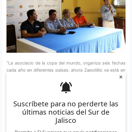
“La asociacio de la copa del mundo, organiza seis fechas
cada año en diferentes países, ahora Zapotiltic ya está en
×
este calendario. En esta asociación hay más de 50 países.
La atención de los pilotos ya está en Zapotiltic, porque la
próxima competencia es aquí. Vamos a esperar que los
próximos años lleguen muchos pilotos aquí”, comentó
Suscríbete para no perderte las
Miguel Gutiérrez Fernández, integrante de la asociación
últimas noticias del Sur de
Alas del Hombre.
Jalisco
Entre los países confirmados están Brasil, Bélgica, Francia,