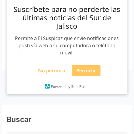
organizada por el Instituto Municipal de Atención a la
Suscríbete para no perderte las
Juventud (IMAJ). De acuerdo con Jairo Manuel Serrano
últimas noticias del Sur de
Patricio, director del IMAJ, en el mes de julio se lanzó la
Jalisco
convocatoria para que las instituciones y población en
general […]
Permite a El Suspicaz que envíe notificaciones
push vía web a su computadora o teléfono
móvil.
Leer más »
No permitir
Permitir
Powered by SendPulse
Buscar