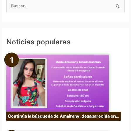
B
u
s
c
Noticias populares
a
r
p
o
r
:
Continúa la búsqueda de Amairany, desaparecida en…