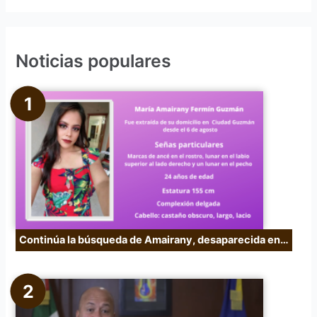
s
c
Noticias populares
a
r
p
o
r
:
Continúa la búsqueda de Amairany, desaparecida en…