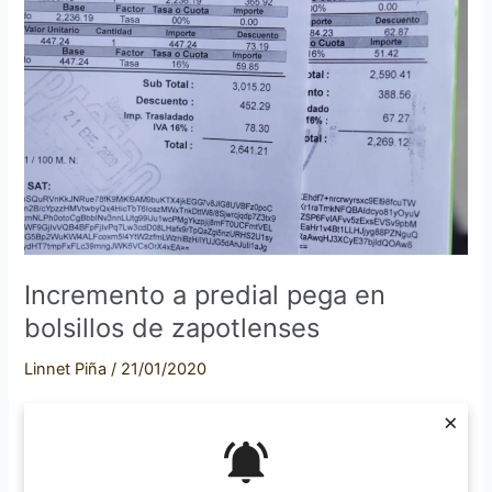
predial
pega
en
bolsillos
de
zapotlenses
Incremento a predial pega en
bolsillos de zapotlenses
Linnet Piña
/
21/01/2020
En lo que va del año, Zapotlán el Grande ha recaudado
×
más de 13 millones de pesos a través del pago de
impuestos de parte de la ciudadanía. En comparación con
el año pasado, la recaudación ha aumentado más de 2