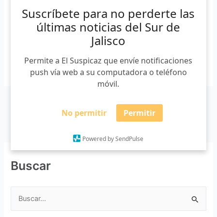
Suscríbete para no perderte las
millones de pesos y son más de 14 mil cuentas catastrales
las que han […]
últimas noticias del Sur de
Jalisco
Permite a El Suspicaz que envíe notificaciones
Leer más »
push vía web a su computadora o teléfono
móvil.
No permitir
Permitir
Powered by SendPulse
Buscar
B
u