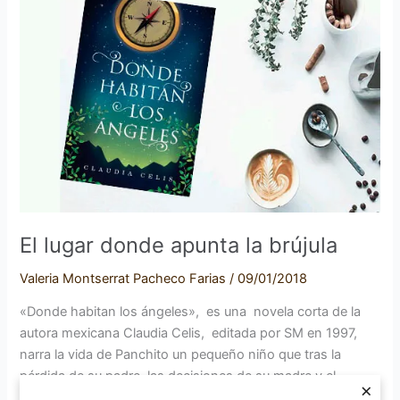
donde
apunta
la
brújula
El lugar donde apunta la brújula
Valeria Montserrat Pacheco Farias
/
09/01/2018
«Donde habitan los ángeles», es una novela corta de la
autora mexicana Claudia Celis, editada por SM en 1997,
narra la vida de Panchito un pequeño niño que tras la
pérdida de su padre, las decisiones de su madre y el
×
destino, se muda a vivir a casa de sus tíos abuelos. La