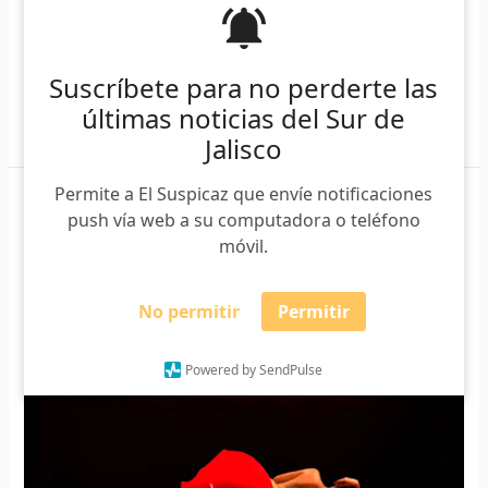
historia parte […]
Suscríbete para no perderte las
últimas noticias del Sur de
Leer más »
Jalisco
Permite a El Suspicaz que envíe notificaciones
Gabriel
push vía web a su computadora o teléfono
García
móvil.
Márquez,
del
Cólera
No permitir
Permitir
al
Amor
Powered by SendPulse