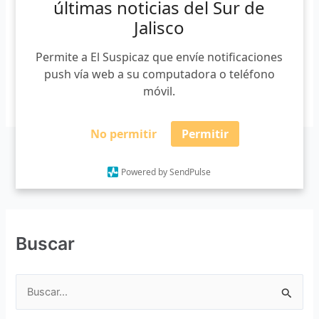
últimas noticias del Sur de
filtros sanitarios iban cargados con maletas, mascotas,
Jalisco
bicicletas y […]
Permite a El Suspicaz que envíe notificaciones
push vía web a su computadora o teléfono
móvil.
Leer más »
No permitir
Permitir
Powered by SendPulse
Buscar
B
u