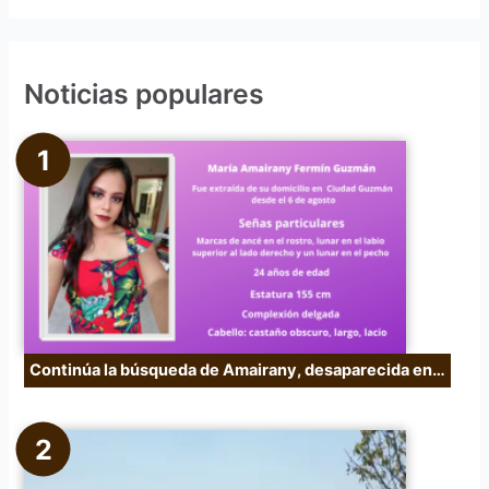
s
c
Noticias populares
a
r
p
o
r
:
Continúa la búsqueda de Amairany, desaparecida en…