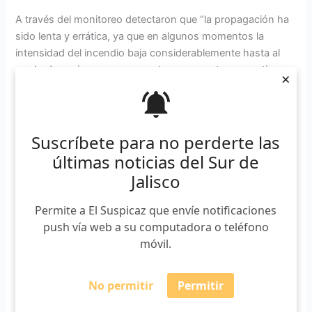
A través del monitoreo detectaron que “la propagación ha
sido lenta y errática, ya que en algunos momentos la
intensidad del incendio baja considerablemente hasta al
grado de casi apagarse y en otros momentos, se activa
×
considerablemente”, se lee en el comunicado.
Este lunes pasado (26 de enero) personal de la brigada de
Protección de la JIRA-CONAFOR y la brigada comunitaria
Suscríbete para no perderte las
CONANP del Terrero, Colima, realizaron recorridos hacia la
últimas noticias del Sur de
zona del incendio por la parte baja y alta para
verificar y
Jalisco
tratar de contener la propagación del incendio con la
construcción de líneas de control.
Permite a El Suspicaz que envíe notificaciones
push vía web a su computadora o teléfono
El personal especializado constató que
la parte activa del
móvil.
incendio va en retroceso
hacia la parte baja del cerro,
considerando que la zona hacia donde se dirige tiene
No permitir
Permitir
líneas de
control de forma natural (riscos, peñas,
barrancas y arroyos) que sirvan para extinguirlo.