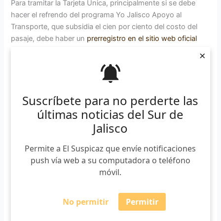
Para tramitar la Tarjeta Única, principalmente si se debe
hacer el refrendo del programa Yo Jalisco Apoyo al
Transporte, que subsidia el cien por ciento del costo del
pasaje, debe haber un
prerregistro en el sitio web oficial
habilitado
por el gobierno de Jalisco y la empresa Servicios
×
Broxel, que es la proveedora de los servicios financieros y
la Tarjeta Única.
Suscríbete para no perderte las
Tras el proceso de prerregistro, el sistema enviará a la
persona un enlace para conocer la fecha en la que debe
últimas noticias del Sur de
acudir a recibir la Tarjeta Única, el módulo para entrega lo
Jalisco
habilitarán a partir del 19 de enero.
Permite a El Suspicaz que envíe notificaciones
Después de acordar con la Federación Estudiantil
push vía web a su computadora o teléfono
Universitaria (FEU) una tarifa de 5 pesos por pasaje para
móvil.
estudiantes, el gobernador Pablo Lemus Navarro informó
que la Universidad de Guadalajara facilitaría sus
No permitir
Permitir
instalaciones para colocar módulos adicionales en los
municipios con el sistema Mi Transporte, lo que incluye a