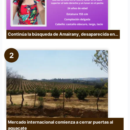
:
Continúa la búsqueda de Amairany, desaparecida en…
Mercado internacional comienza a cerrar puertas al
aguacate