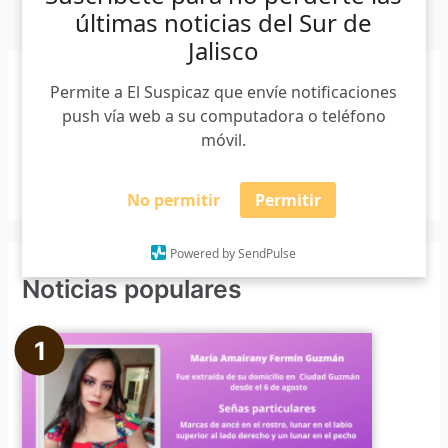
últimas noticias del Sur de
Jalisco
Permite a El Suspicaz que envíe notificaciones
Buscar
push vía web a su computadora o teléfono
móvil.
B
No permitir
Permitir
u
s
Powered by SendPulse
c
Noticias populares
a
r
p
o
r
: