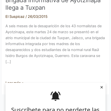
Brigada informativa de Ayotzinapa
Ayotzinapa
llega a Tuxpan
llega
El Suspicaz
/
26/03/2015
a
Tuxpan
A seis meses de la desaparición de los 43 normalistas de
Ayotzinapa, este martes 24 de marzo se presentó en el
atrio municipal de la ciudad de Tuxpan, Jalisco, una brigada
informativa integrada por tres madres de los
desaparecidos y dos estudiantes de la normal rural Raúl
Isidro Burgos de Ayotzinapa, Guerrero. Esta caravana se
[…]
Leer más »
×
Suscríbete para no perderte las