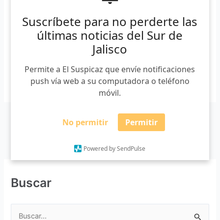
detectar principalmente Covid-19, dengue, hepatitis entre
otras enfermedades. De acuerdo con el secretario de Salud
Suscríbete para no perderte las
de Jalisco, Fernando Petersen Aranguren, gracias a los
últimas noticias del Sur de
laboratorios como el del […]
Jalisco
Permite a El Suspicaz que envíe notificaciones
Leer más »
push vía web a su computadora o teléfono
móvil.
No permitir
Permitir
Powered by SendPulse
Buscar
B