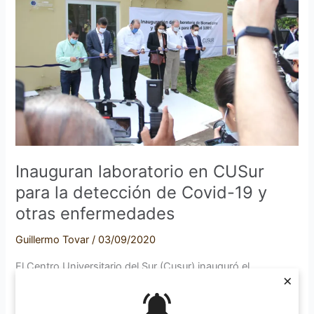
CUSur
para
la
detección
de
Covid-
19
y
otras
enfermedades
Inauguran laboratorio en CUSur
para la detección de Covid-19 y
otras enfermedades
Guillermo Tovar
/
03/09/2020
El Centro Universitario del Sur (Cusur) inauguró el
×
Laboratorio de Biomedicina y Biotecnología para la Salud.
Tuvo un valor de seis millones 441 mil pesos y servirá para