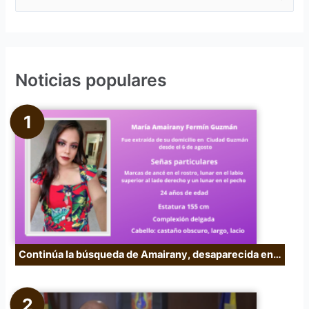
u
s
c
Noticias populares
a
r
p
o
r
:
Continúa la búsqueda de Amairany, desaparecida en…