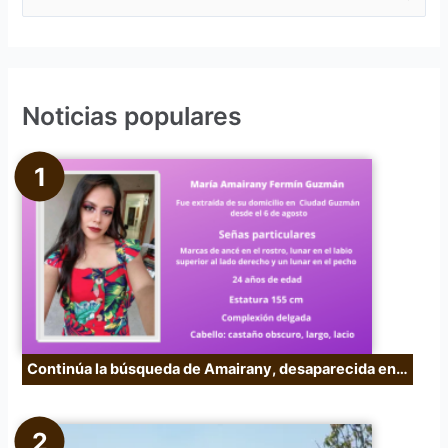
u
s
c
Noticias populares
a
r
p
o
r
:
Continúa la búsqueda de Amairany, desaparecida en…