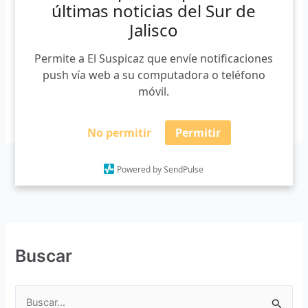
el CONALEP, en donde planeaba cursar el bachillerato.
últimas noticias del Sur de
Además cuando ingresó a la secundaria José Rosas
Jalisco
Moreno “Los Chirlos” demostró con entusiasmo su gustó
por el estudio […]
Permite a El Suspicaz que envíe notificaciones
push vía web a su computadora o teléfono
móvil.
Leer más »
No permitir
Permitir
Powered by SendPulse
Buscar
B