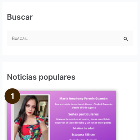
Buscar
B
u
s
c
Noticias populares
a
r
p
o
r
: