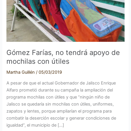
tendrá
apoyo
de
mochilas
con
útiles
Gómez Farías, no tendrá apoyo de
mochilas con útiles
Martha Guillén
/
05/03/2019
A pesar de que el actual Gobernador de Jalisco Enrique
Alfaro prometió durante su campaña la ampliación del
programa mochilas con útiles y que “ningún niño de
Jalisco se quedaría sin mochilas con útiles, uniformes,
zapatos y lentes, porque ampliarían el programa para
combatir la deserción escolar y generar condiciones de
igualdad”, el municipio de […]