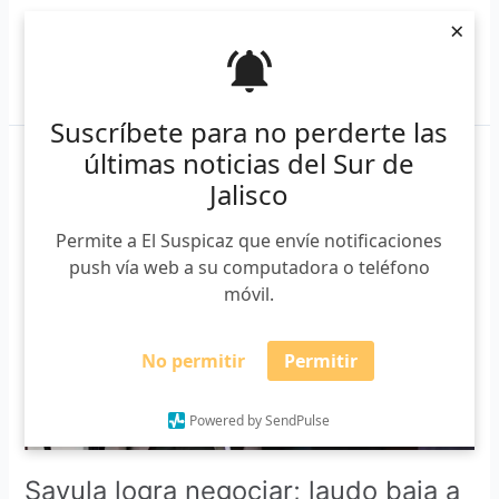
×
Leer más »
Suscríbete para no perderte las
últimas noticias del Sur de
Sayula
Jalisco
logra
negociar;
Permite a El Suspicaz que envíe notificaciones
laudo
push vía web a su computadora o teléfono
baja
móvil.
a
3.7
mdp
No permitir
Permitir
y
pagarán
Powered by SendPulse
en
mensualidades
Sayula logra negociar; laudo baja a