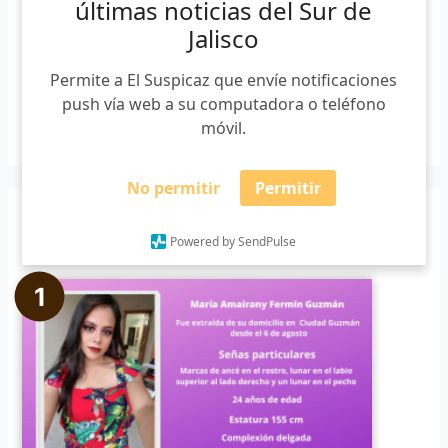
últimas noticias del Sur de
Jalisco
Buscar
Permite a El Suspicaz que envíe notificaciones
push vía web a su computadora o teléfono
B
móvil.
u
s
No permitir
Permitir
c
Noticias populares
a
Powered by SendPulse
r
p
o
r
: