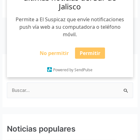
Leer más »
Jalisco
Permite a El Suspicaz que envíe notificaciones
push vía web a su computadora o teléfono
móvil.
No permitir
Permitir
Buscar
Powered by SendPulse
B
u
s
c
Noticias populares
a
r