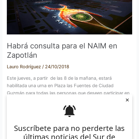
el
NAIM
en
Zapotlán
Habrá consulta para el NAIM en
Zapotlán
Lauro Rodríguez
/
24/10/2018
Este jueves, a partir de las 8 de la mañana, estará
habilitada una urna en Plaza las Fuentes de Ciudad
Guzmán para todas las personas que deseen participar en
×
la consulta que a nivel nacional, ha lanzado el equipo de
transición del próximo gobierno ejecutivo federal, a través
de la plataforma «México Decide», bajo el […]
Suscríbete para no perderte las
últimas noticias del Sur de