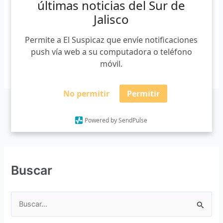
últimas noticias del Sur de
que provocó que el río Salsipuedes se desbordara la tarde
Jalisco
del domingo. La […]
Permite a El Suspicaz que envíe notificaciones
push vía web a su computadora o teléfono
móvil.
Leer más »
No permitir
Permitir
Powered by SendPulse
Buscar
B
u