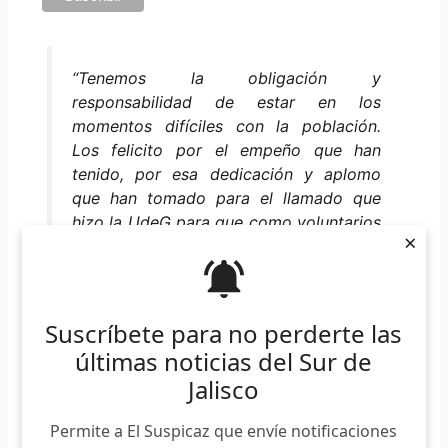
“Tenemos la obligación y
responsabilidad de estar en los
momentos difíciles con la población.
Los felicito por el empeño que han
tenido, por esa dedicación y aplomo
que han tomado para el llamado que
hizo la UdeG para que como voluntarios
×
contribuyan a aliviar un poco las
carencias, el dolor y sufrimiento que
está teniendo la población en San
Gabriel”.
Suscríbete para no perderte las
últimas noticias del Sur de
Jalisco
No es la primera ocasión que los estudiantes atienden esa
Permite a El Suspicaz que envíe notificaciones
responsabilidad social de la Universidad de Guadalajara, ya