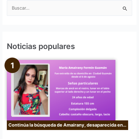
B
u
s
c
Noticias populares
a
r
p
o
r
:
Continúa la búsqueda de Amairany, desaparecida en…