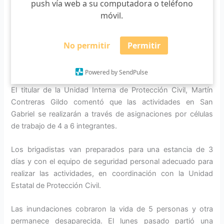
push vía web a su computadora o teléfono
que CUSur participó en la Brigada UdeG Emergencia
móvil.
Nacional para atender el desastre que ocasionó el sismo
de septiembre de 2017 en la Ciudad de México, Morelos y
Oaxaca, en ese momento con brigadas de protección civil
No permitir
Permitir
y veterinaria, y un grupo multidisciplinario con actividades
lúdicas para la población afectada.
Powered by SendPulse
El titular de la Unidad Interna de Protección Civil, Martín
Contreras Gildo comentó que las actividades en San
Gabriel se realizarán a través de asignaciones por células
de trabajo de 4 a 6 integrantes.
Los brigadistas van preparados para una estancia de 3
días y con el equipo de seguridad personal adecuado para
realizar las actividades, en coordinación con la Unidad
Estatal de Protección Civil.
Las inundaciones cobraron la vida de 5 personas y otra
permanece desaparecida. El lunes pasado partió una