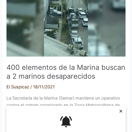
la
Marina
buscan
a
2
marinos
desaparecidos
400 elementos de la Marina buscan
a 2 marinos desaparecidos
El Suspicaz
/
18/11/2021
La Secretaría de la Marina (Semar) mantiene un operativo
contra el crimen organizado en la Zona Metropolitana de
×
Guadalajara (ZMG). Desde el fin de semana llegaron
elementos para detener a Rosalinda, presunta operadora
financiera de un cártel. Tras esto, dos marinos fueron