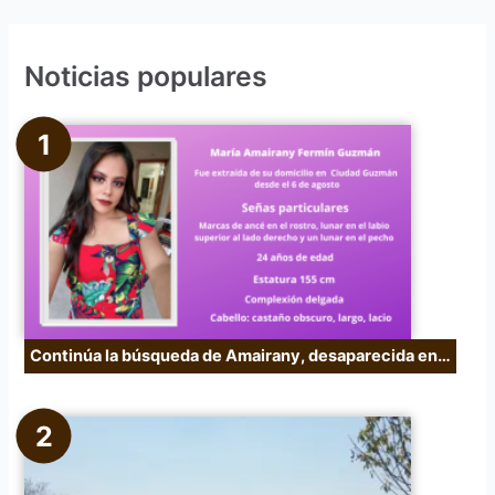
s
c
Noticias populares
a
r
p
o
r
:
Continúa la búsqueda de Amairany, desaparecida en…