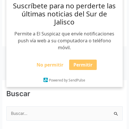
desaparecidos, presuntamente, por el mismo grupo
Suscríbete para no perderte las
criminal. Ahora el operativo se centra en […]
últimas noticias del Sur de
Jalisco
Permite a El Suspicaz que envíe notificaciones
Leer más »
push vía web a su computadora o teléfono
móvil.
No permitir
Permitir
Powered by SendPulse
Buscar
B
u