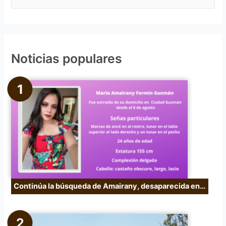
u
s
c
Noticias populares
a
r
p
o
r
:
Continúa la búsqueda de Amairany, desaparecida en…