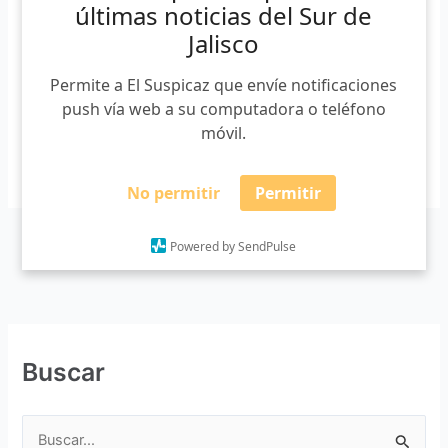
acatada por las autoridades eclesiásticas de la diócesis de
últimas noticias del Sur de
Ciudad Guzmán. Ayer, el obispo Oscar Armando Campos
Jalisco
Contreras informó que las misas serán sin fieles a partir de
hoy […]
Permite a El Suspicaz que envíe notificaciones
push vía web a su computadora o teléfono
móvil.
Leer más »
No permitir
Permitir
Powered by SendPulse
Buscar
B