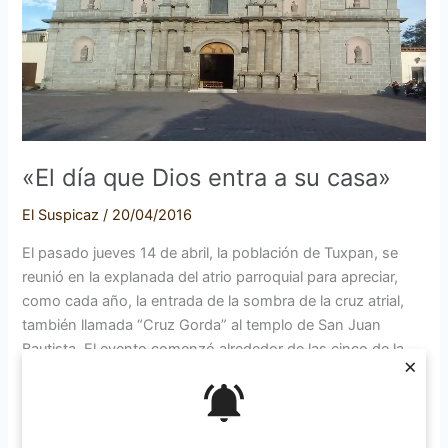
Dios
entra
a
su
casa»
«El día que Dios entra a su casa»
El Suspicaz
/
20/04/2016
El pasado jueves 14 de abril, la población de Tuxpan, se
reunió en la explanada del atrio parroquial para apreciar,
como cada año, la entrada de la sombra de la cruz atrial,
también llamada “Cruz Gorda” al templo de San Juan
Bautista. El evento comenzó alrededor de las cinco de la
×
tarde, cuando la sombra […]