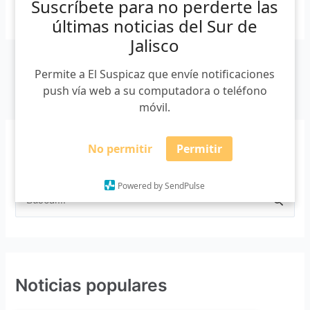
Suscríbete para no perderte las
Leer más »
últimas noticias del Sur de
Jalisco
Permite a El Suspicaz que envíe notificaciones
push vía web a su computadora o teléfono
móvil.
No permitir
Permitir
Buscar
Powered by SendPulse
B
u
s
c
Noticias populares
a
r