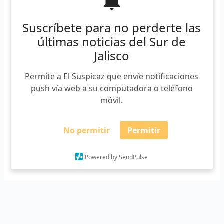
de Crónica
Suscríbete para no perderte las
Guillermo Tovar
/
16/07/2020
últimas noticias del Sur de
El Zapotlense Hiram Ruvalcaba Ordóñez, fue ganador del
Jalisco
Premio Nacional de Crónica Jove Ricardo Garibay, que
otorga la Secretaría de Culltura de la República Mexicana
Permite a El Suspicaz que envíe notificaciones
desde 2014. Hiram, es académico en el Centro
push vía web a su computadora o teléfono
Universitario del Sur, su libro “Los niños del agua” lo llevó al
móvil.
triunfo. Su obra consta de siete crónicas, enfocadas al
tema […]
No permitir
Permitir
Powered by SendPulse
Leer más »