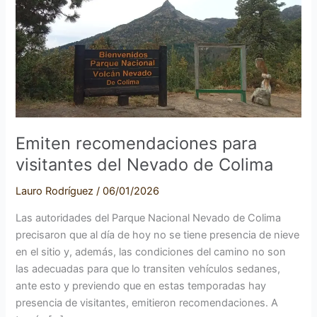
visitantes
del
Nevado
de
Colima
Emiten recomendaciones para
visitantes del Nevado de Colima
Lauro Rodríguez
/
06/01/2026
Las autoridades del Parque Nacional Nevado de Colima
precisaron que al día de hoy no se tiene presencia de nieve
en el sitio y, además, las condiciones del camino no son
las adecuadas para que lo transiten vehículos sedanes,
ante esto y previendo que en estas temporadas hay
presencia de visitantes, emitieron recomendaciones. A