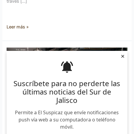
través […]
Leer más »
«Aún
×
hay
personas
que
no
Suscríbete para no perderte las
creen
últimas noticias del Sur de
que
Jalisco
el
alcohol
Permite a El Suspicaz que envíe notificaciones
esté
push vía web a su computadora o teléfono
adulterado»:
móvil.
especialista