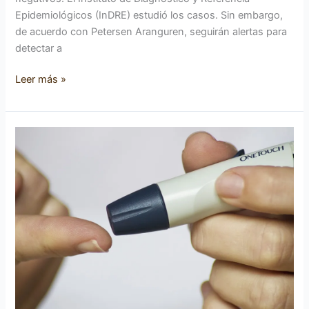
Epidemiológicos (InDRE) estudió los casos. Sin embargo,
de acuerdo con Petersen Aranguren, seguirán alertas para
detectar a
Leer más »
Que
el
azúcar
no
te
invada,
recomendaciones
para
la
Diabetes