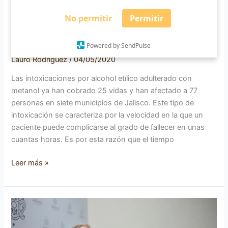
«Aún hay personas que no creen
No permitir
Permitir
que el alcohol esté adulterado»:
especialista
Powered by SendPulse
Lauro Rodríguez
/
04/05/2020
Las intoxicaciones por alcohol etílico adulterado con
metanol ya han cobrado 25 vidas y han afectado a 77
personas en siete municipios de Jalisco. Este tipo de
intoxicación se caracteriza por la velocidad en la que un
paciente puede complicarse al grado de fallecer en unas
cuantas horas. Es por esta razón que el tiempo
Leer más »
Dan
negativo
posibles