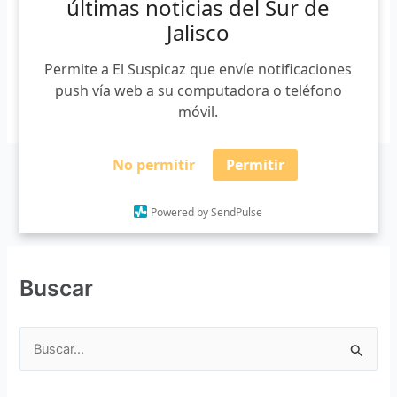
últimas noticias del Sur de
Carnaval Autlán 2019. Autlán de Navarro, Jalisco. 22 de
Jalisco
febrero de 2019. (Letra Fría) La candidata del gremio […]
Permite a El Suspicaz que envíe notificaciones
push vía web a su computadora o teléfono
Leer más »
móvil.
No permitir
Permitir
Powered by SendPulse
Buscar
B
u