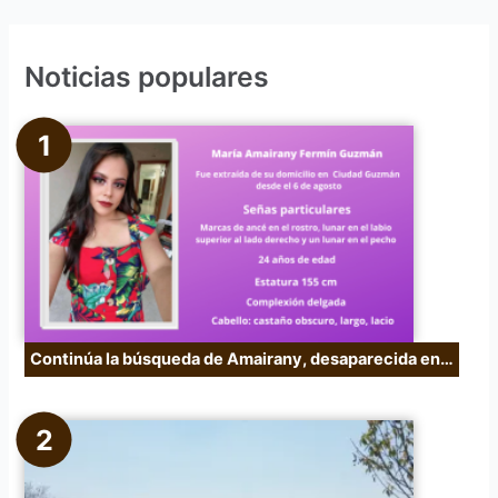
s
c
Noticias populares
a
r
p
o
r
:
Continúa la búsqueda de Amairany, desaparecida en…