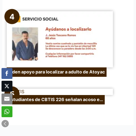
Piden apoyo para localizar a adulto de Atoyac
Estudiantes de CBTIS 226 señalan acoso e…