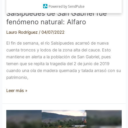
Alfaro
Arrastre de troncos en el río
Powered by SendPulse
Salsipuedes de San Gabriel fue
fenómeno natural: Alfaro
Lauro Rodríguez
/
04/07/2022
El fin de semana, el río Salsipuedes acarreó de nueva
cuenta troncos y lodos de la zona alta del cauce. Esto
mantiene en alerta a la población de San Gabriel, pues
temen que se repita la tragedia del 2 de junio de 2019
cuando una ola de madera quemada y talada arrasó con su
patrimonio,
Leer más »
Brigada
Juvenil
de