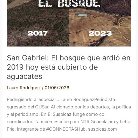
bosque
que
ardió
en
2019
hoy
está
San Gabriel: El bosque que ardió en
cubierto
2019 hoy está cubierto de
de
aguacates
aguacates
Lauro Rodríguez
/
01/06/2026
Redirigiendo al especial… Lauro RodríguezPeriodista
egresado del CUSur. Aficionado por los deportes, la política
y el periodismo. En El Suspicaz funge como co
coordinador. También escribe para NTR Guadalajara y Letra
Fría. Integrante de #CONNECTASHub. suspicaz.com