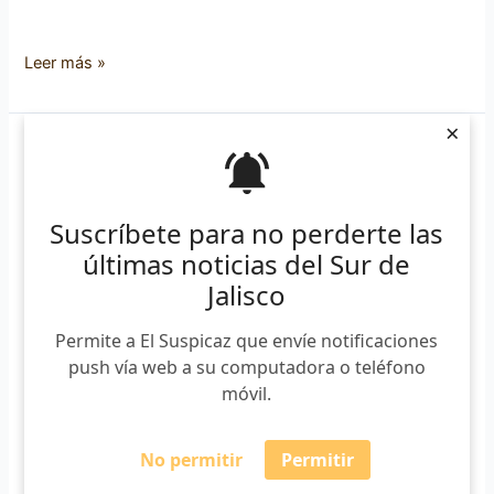
Leer más »
×
Arrastre
de
troncos
Suscríbete para no perderte las
en
últimas noticias del Sur de
el
río
Jalisco
Salsipuedes
de
Permite a El Suspicaz que envíe notificaciones
San
push vía web a su computadora o teléfono
Gabriel
móvil.
fue
fenómeno
No permitir
Permitir
natural: