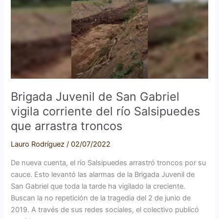
San
Gabriel
vigila
corriente
del
río
Salsipuedes
que
Brigada Juvenil de San Gabriel
arrastra
vigila corriente del río Salsipuedes
troncos
que arrastra troncos
Lauro Rodríguez
/
02/07/2022
De nueva cuenta, el río Salsipuedes arrastró troncos por su
cauce. Esto levantó las alarmas de la Brigada Juvenil de
San Gabriel que toda la tarde ha vigilado la creciente.
Buscan la no repetición de la tragedia del 2 de junio de
2019. A través de sus redes sociales, el colectivo publicó