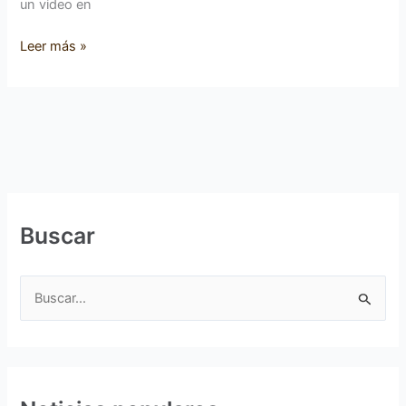
un video en
Leer más »
Buscar
B
u
s
c