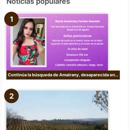
Noticias populares
a
r
p
o
r
:
Continúa la búsqueda de Amairany, desaparecida en…