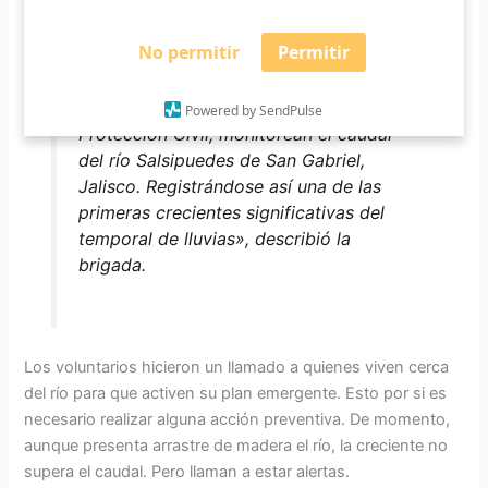
No permitir
Permitir
«Desde las 16:00 horas de hoy sábado
02 de Julio, nuestros elementos
voluntarios de la Brigada Juvenil de
Powered by SendPulse
Protección Civil, monitorean el caudal
del río Salsipuedes de San Gabriel,
Jalisco. Registrándose así una de las
primeras crecientes significativas del
temporal de lluvias», describió la
brigada.
Los voluntarios hicieron un llamado a quienes viven cerca
del río para que activen su plan emergente. Esto por si es
necesario realizar alguna acción preventiva. De momento,
aunque presenta arrastre de madera el río, la creciente no
supera el caudal. Pero llaman a estar alertas.