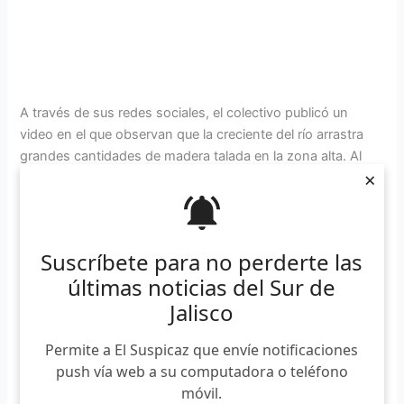
A través de sus redes sociales, el colectivo publicó un
video en el que observan que la creciente del río arrastra
grandes cantidades de madera talada en la zona alta. Al
×
igual que en 2019, en la cabecera municipal no llovío
cuando ya notaron esta situación en el cauce.
Suscríbete a nuestro boletín
Suscríbete para no perderte las
*
Requerido
últimas noticias del Sur de
*
Email
Jalisco
Permite a El Suspicaz que envíe notificaciones
push vía web a su computadora o teléfono
móvil.