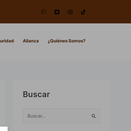
uridad
Alianza
¿Quiénes Somos?
Buscar
B
u