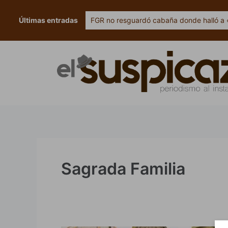
Ir
al
Últimas entradas
FGR no resguardó cabaña donde halló a 
contenido
Sagrada Familia