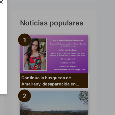
×
s
c
a
Noticias populares
r
p
o
r
:
Continúa la búsqueda de
Amairany, desaparecida en…