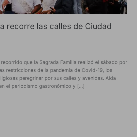
ia recorre las calles de Ciudad
 recorrido que la Sagrada Familia realizó el sábado por
s restricciones de la pandemia de Covid-19, los
igiosas peregrinar por sus calles y avenidas. Aida
 en el periodismo gastronómico y […]