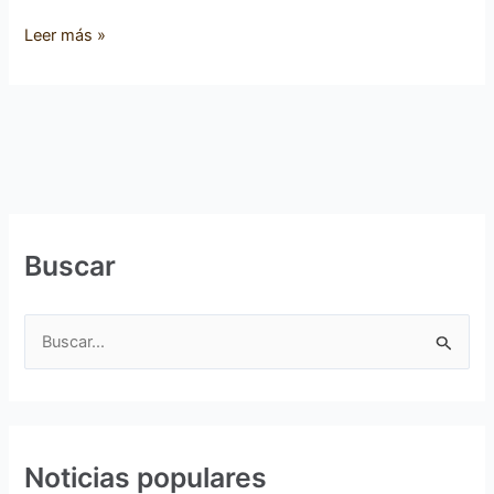
Leer más »
Buscar
B
u
s
c
Noticias populares
a