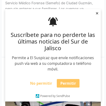
Servicio Médico Forense (Semefo) de Ciudad Guzmán,
pero sin entegar a sus familiares. Los cuerpos ya
×
identificados en el Semefo de Ciudad Guzmán ingresaron
en calidad de personas fallecidas sin identificar. Pero,
posteriormente, los peritos lograron dar […]
Suscríbete para no perderte las
últimas noticias del Sur de
Jalisco
Leer más »
Permite a El Suspicaz que envíe notificaciones
push vía web a su computadora o teléfono
Crisis
móvil.
forense
|
Sin
No permitir
Permitir
identificar
107
Powered by SendPulse
cuerpos
en