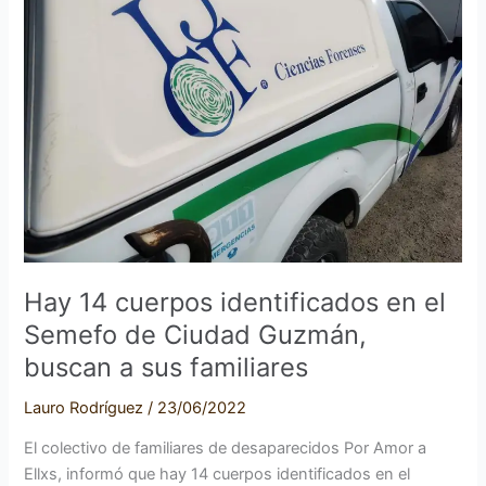
identificados
en
el
Semefo
de
Ciudad
Guzmán,
buscan
a
sus
familiares
Hay 14 cuerpos identificados en el
Semefo de Ciudad Guzmán,
buscan a sus familiares
Lauro Rodríguez
/
23/06/2022
El colectivo de familiares de desaparecidos Por Amor a
Ellxs, informó que hay 14 cuerpos identificados en el