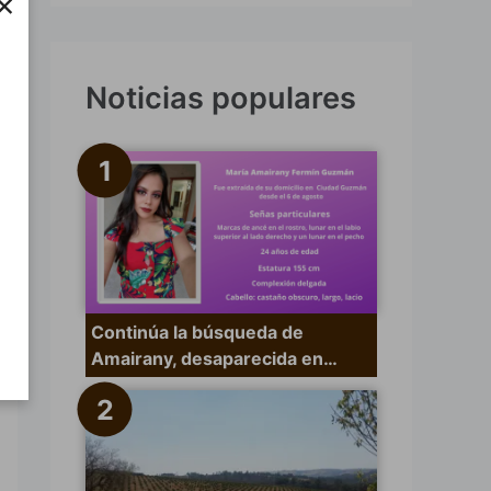
×
s
c
a
Noticias populares
r
p
o
r
:
Continúa la búsqueda de
Amairany, desaparecida en…