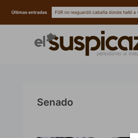
Ir
al
Últimas entradas
FGR no resguardó cabaña donde halló a 
contenido
Senado