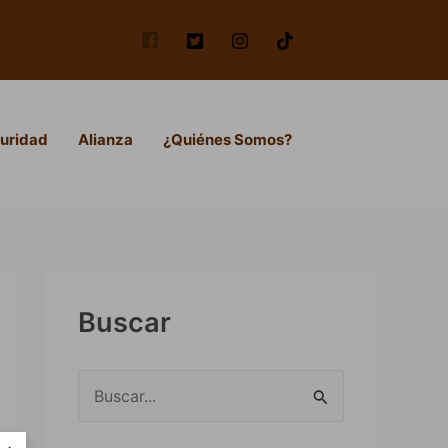
uridad
Alianza
¿Quiénes Somos?
Buscar
B
u