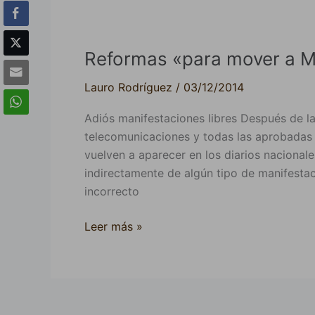
Reformas
«para
Reformas «para mover a M
mover
a
Lauro Rodríguez
/
03/12/2014
México»
Adiós manifestaciones libres Después de la 
telecomunicaciones y todas las aprobadas 
vuelven a aparecer en los diarios nacional
indirectamente de algún tipo de manifesta
incorrecto
Leer más »