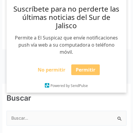
tarifa preferencial aplicará no sólo para las y los
Suscríbete para no perderte las
estudiantes […]
últimas noticias del Sur de
Jalisco
Leer más »
Permite a El Suspicaz que envíe notificaciones
push vía web a su computadora o teléfono
móvil.
No permitir
Permitir
Powered by SendPulse
Buscar
B
u