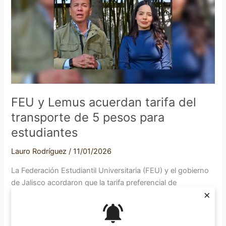
acuerdan
tarifa
del
transporte
de
5
pesos
para
FEU y Lemus acuerdan tarifa del
estudiantes
transporte de 5 pesos para
estudiantes
Lauro Rodríguez
/
11/01/2026
La Federación Estudiantil Universitaria (FEU) y el gobierno
de Jalisco acordaron que la tarifa preferencial de
×
estudiantes para el transporte público quede en 5 y no 7
pesos como se había planteado originalmente, todo esto
condicionado a que se tramite la llamada tarjeta única. La