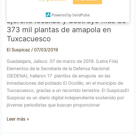
amapola
en
Powered by SendPulse
Tuxcacuesco
Ejército localizó y destruyó más de
373 mil plantas de amapola en
Tuxcacuesco
El Suspicaz
/
07/03/2019
Guadalajara, Jalisco. 07 de marzo de 2019. (Letra Fría)
Elementos de la Secretaría de la Defensa Nacional
(SEDENA), hallaron 17 plantíos de amapola en las
inmediaciones del poblado El Ocotillo, en el municipio de
Tuxcacuesco, gracias a un recorrido terrestre. El SuspicazEl
Suspicaz es un diario digital independiente sostenido por
jóvenes periodistas que buscan proporcionar
Leer más »