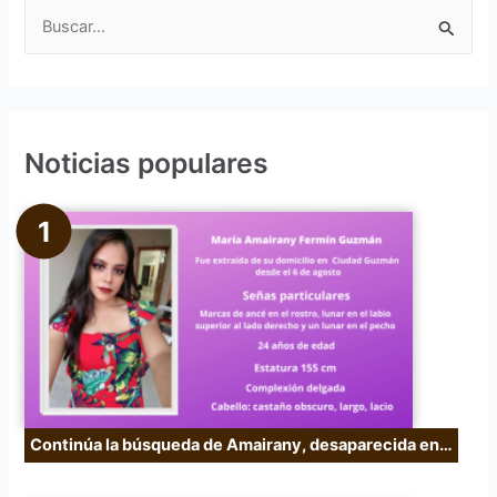
B
u
s
c
Noticias populares
a
r
p
o
r
:
Continúa la búsqueda de Amairany, desaparecida en…