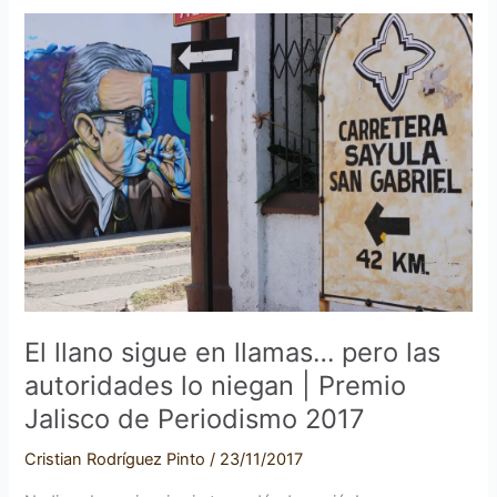
El
llano
sigue
en
llamas…
pero
las
autoridades
lo
niegan
|
Premio
Jalisco
El llano sigue en llamas… pero las
de
autoridades lo niegan | Premio
Periodismo
Jalisco de Periodismo 2017
2017
Cristian Rodríguez Pinto
/
23/11/2017