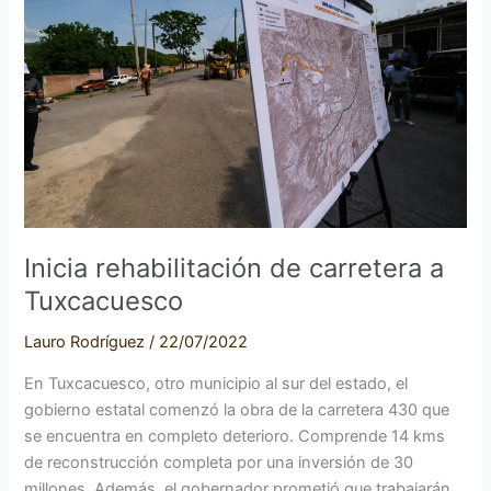
carretera
a
Tuxcacuesco
Inicia rehabilitación de carretera a
Tuxcacuesco
Lauro Rodríguez
/
22/07/2022
En Tuxcacuesco, otro municipio al sur del estado, el
gobierno estatal comenzó la obra de la carretera 430 que
se encuentra en completo deterioro. Comprende 14 kms
de reconstrucción completa por una inversión de 30
millones. Además, el gobernador prometió que trabajarán