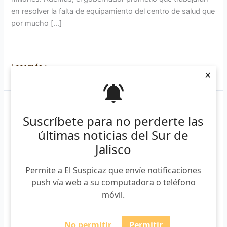
en resolver la falta de equipamiento del centro de salud que
por mucho […]
Leer más »
×
Ejército
Suscríbete para no perderte las
localizó
últimas noticias del Sur de
y
destruyó
Jalisco
más
de
Permite a El Suspicaz que envíe notificaciones
373
push vía web a su computadora o teléfono
mil
móvil.
plantas
de
No permitir
Permitir