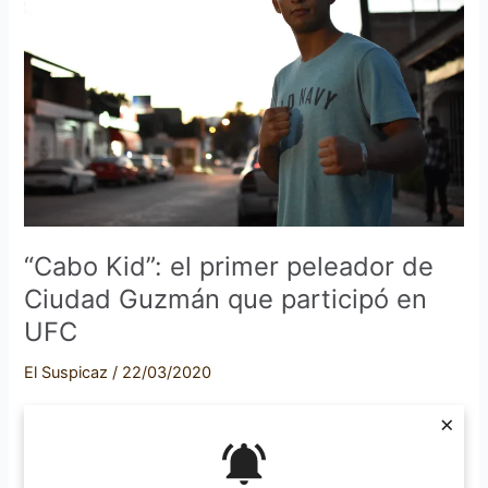
primer
peleador
de
Ciudad
Guzmán
que
participó
en
UFC
“Cabo Kid”: el primer peleador de
Ciudad Guzmán que participó en
UFC
El Suspicaz
/
22/03/2020
Por: José Manuel Gómez Venegas “Para esa pelea no sentí
×
miedo de que pudiera quedar inválido, quería estar arriba
del octágono, que vieran quien soy”. Carlos Guillermo