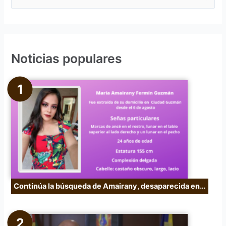
u
s
c
Noticias populares
a
r
p
o
r
:
Continúa la búsqueda de Amairany, desaparecida en…