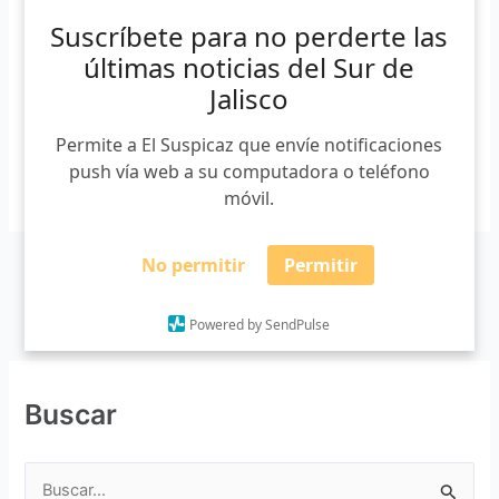
“Cabo kid” Castañeda Martínez es un joven originario de
Suscríbete para no perderte las
Ciudad Guzmán que con tan sólo 22 años, dejó
sorprendido a más de alguno. Un combate en Los Cabos,
últimas noticias del Sur de
[…]
Jalisco
Permite a El Suspicaz que envíe notificaciones
push vía web a su computadora o teléfono
Leer más »
móvil.
No permitir
Permitir
Powered by SendPulse
Buscar
B