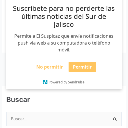
nuevas medidas sanitarias. Esta variante fue confirmada
Suscríbete para no perderte las
por la Organización Mundial de la Salud (OMS) la semana
últimas noticias del Sur de
pasada. La detectaron por primera vez en […]
Jalisco
Permite a El Suspicaz que envíe notificaciones
Leer más »
push vía web a su computadora o teléfono
móvil.
No permitir
Permitir
Powered by SendPulse
Buscar
B