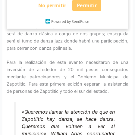
No permitir
Permitir
grupos de danza de Zapotiltic. Serán cinco bloques de
presentaciones, comenzando con danza folclórica, con
dos agrupaciones participantes; posteriormente seguirá la
Powered by SendPulse
danza contemporánea, con dos colectivos; el tercer bloque
será de danza clásica a cargo de dos grupos; enseguida
será el turno de danza jazz donde habrá una participación,
para cerrar con danza polinesia.
Para la realización de este evento necesitaron de una
inversión de alrededor de 20 mil pesos conseguidos
mediante patrocinadores y el Gobierno Municipal de
Zapotiltic. Para esta primera edición esperan la asistencia
de personas de Zapotiltic y todo el sur del estado.
«Queremos llamar la atención de que en
Zapotiltic hay danza, se hace danza.
Queremos que volteen a ver al
municipio», William Arias, coordinador