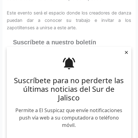
Este evento será el espacio donde los creadores de danza
puedan dar a conocer su trabajo e invitar a los
zapotiltenses a unirse a este arte.
Suscríbete a nuestro boletín
×
*
Requerido
*
Email
Suscríbete para no perderte las
últimas noticias del Sur de
Jalisco
Las actividades del día internacional de la danza serán el
Permite a El Suspicaz que envíe notificaciones
lunes 29 de abril a partir de las 7 de la tarde en el foro de
push vía web a su computadora o teléfono
Arte y Cultura de Zapotiltic.
móvil.
El programa contempla la presentación de diferentes