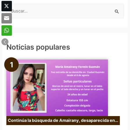
B
u
s
c
Noticias populares
a
r
p
o
r
:
Continúa la búsqueda de Amairany, desaparecida en…