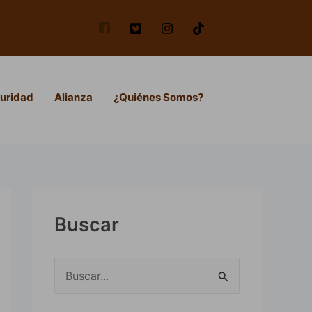
uridad
Alianza
¿Quiénes Somos?
Buscar
B
u