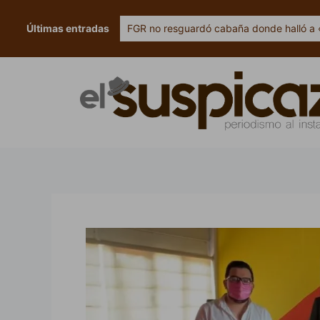
Ir
al
Últimas entradas
FGR no resguardó cabaña donde halló a 
contenido