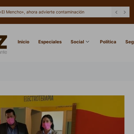
«El Mencho», ahora advierte contaminación
Inicio
Especiales
Social
Política
Seg