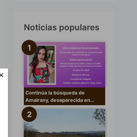
s
c
a
Noticias populares
r
p
o
r
×
:
Continúa la búsqueda de
Amairany, desaparecida en…