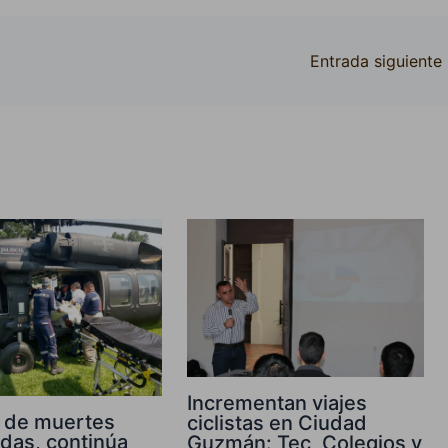
Entrada siguiente
Incrementan viajes
 de muertes
ciclistas en Ciudad
adas, continúa
Guzmán: Tec, Colegios y