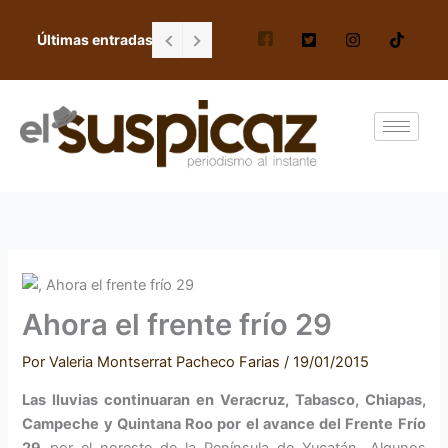
Ir
al
Últimas entradas
FGR no resguardó cabaña donde halló a 
contenido
Ahora el frente frío 29
Por
Valeria Montserrat Pacheco Farias
/
19/01/2015
Las lluvias continuaran en Veracruz, Tabasco, Chiapas,
Campeche y Quintana Roo por el avance del Frente Frío
29
por el noreste de la Península de Yucatán. Algunos